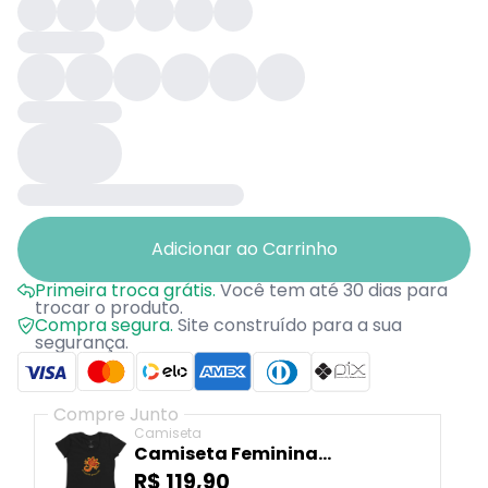
Adicionar ao Carrinho
Primeira troca grátis.
Você tem até 30 dias para
trocar o produto.
Compra segura.
Site construído para a sua
segurança.
Compre Junto
Camiseta
Camiseta Feminina
Camaleão Signos - Escorpião
R$ 119,90