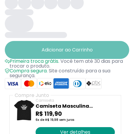
Adicionar ao Carrinho
Primeira troca grátis.
Você tem até 30 dias para
trocar o produto.
Compra segura.
Site construído para a sua
segurança.
Compre Junto
Camiseta
Camiseta Masculina
Camaleão Pata Maori
R$ 119,90
Mascara
6x de R$ 19,98 sem juros
Ver detalhes