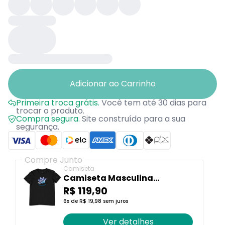
Adicionar ao Carrinho
Primeira troca grátis.
Você tem até 30 dias para
trocar o produto.
Compra segura.
Site construído para a sua
segurança.
Compre Junto
Camiseta
Camiseta Masculina
Camaleão Signos - Peixes
R$ 119,90
6x de R$ 19,98 sem juros
Ver detalhes