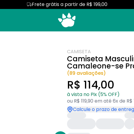
Frete grátis a partir de R$ 199,00
ninas
Cropped
Signos
Pata Amada
Camiseta Algodão Peruano
antis
Body Infantil
Camaleone-se
 Paixão
TOP 5
Coleção Pequeni
CAMISETA
pelo Hexa
Camiseta Mascul
Camaleone-se Pr
(89 avaliações)
R$ 114,00
à vista no Pix (5% OFF)
ou R$ 119,90 em até 6x de R$ 
Calcule o prazo de entre