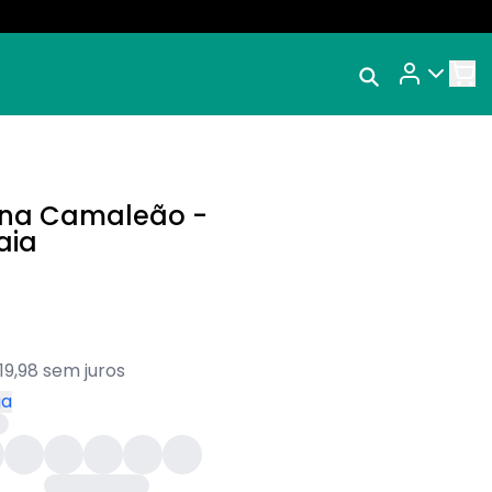
Rastrear Meu
Pedido
O mundo é Camaleão
nos
Trocar Meu Pedido
Avaliar Meu Pedido
ina Camaleão -
Entrar | Cadastrar
aia
19,98 sem juros
ga