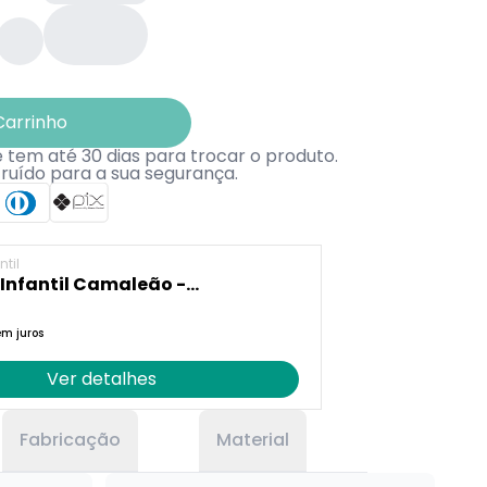
Carrinho
tem até 30 dias para trocar o produto.
truído para a sua segurança.
til
Infantil Camaleão -
e-se Praia
em juros
Ver detalhes
Fabricação
Material