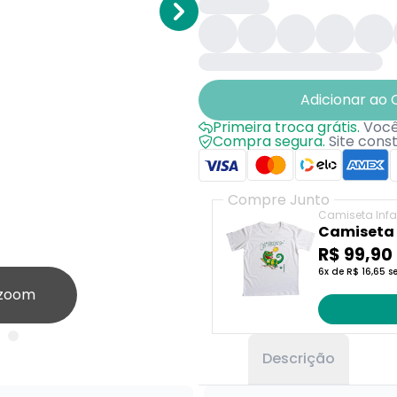
Adicionar ao 
Primeira troca grátis.
Você 
Compra segura.
Site cons
Compre Junto
Camiseta Infan
Camiseta 
Camaleon
R$ 99,90
6x de R$ 16,65 s
 zoom
Descrição