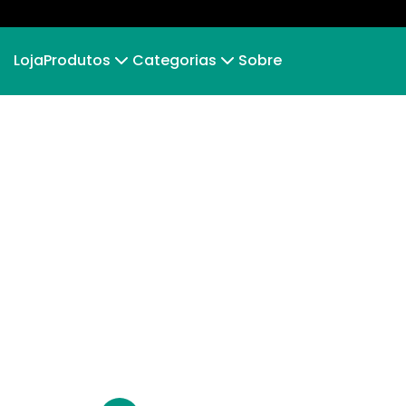
Loja
Produtos
Categorias
Sobre
Camiseta
Masculinas
Camiseta Infantil
Femi
Hoodie Moletom
Senhor do Bonfim
Suéter Moletom
Inf
Moletom
Bateu
Venha Viver Camaleão
Juntos 