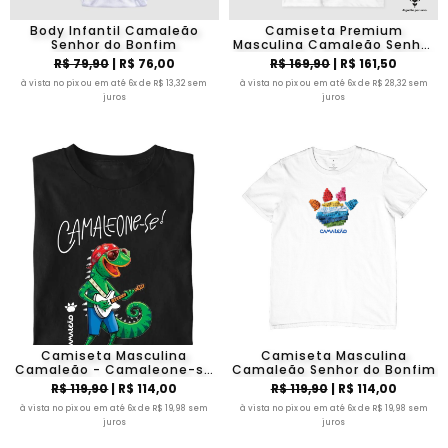
Body Infantil Camaleão
Camiseta Premium
Senhor do Bonfim
Masculina Camaleão Senhor
do Bonfim - Algodão Pima
R$ 79,90
| R$ 76,00
R$ 169,90
| R$ 161,50
à vista no pix ou em até 6x de R$ 13,32 sem
à vista no pix ou em até 6x de R$ 28,32 sem
juros
juros
Camiseta Masculina
Camiseta Masculina
Camaleão - Camaleone-se
Camaleão Senhor do Bonfim
Guitarra
R$ 119,90
| R$ 114,00
R$ 119,90
| R$ 114,00
à vista no pix ou em até 6x de R$ 19,98 sem
à vista no pix ou em até 6x de R$ 19,98 sem
juros
juros