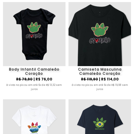
Body Infantil Camaleão
Camiseta Masculina
Coração
Camaleão Coração
R$ 79,90
| R$ 76,00
R$ 119,90
| R$ 114,00
à vista no pix ou em até 6x de R$ 13,32 sem
à vista no pix ou em até 6x de R$ 19,98 sem
juros
juros