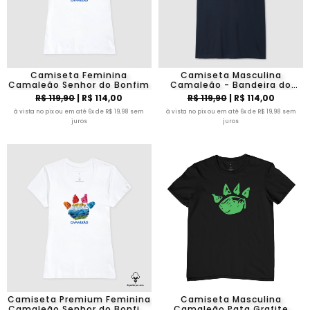
Camiseta Feminina
Camiseta Masculina
Camaleão Senhor do Bonfim
Camaleão - Bandeira do
Brasil
R$ 119,90
| R$ 114,00
R$ 119,90
| R$ 114,00
à vista no pix ou em até 6x de R$ 19,98 sem
à vista no pix ou em até 6x de R$ 19,98 sem
juros
juros
Camiseta Premium Feminina
Camiseta Masculina
Camaleão Senhor do Bonfim
Camaleão Pata Grafite