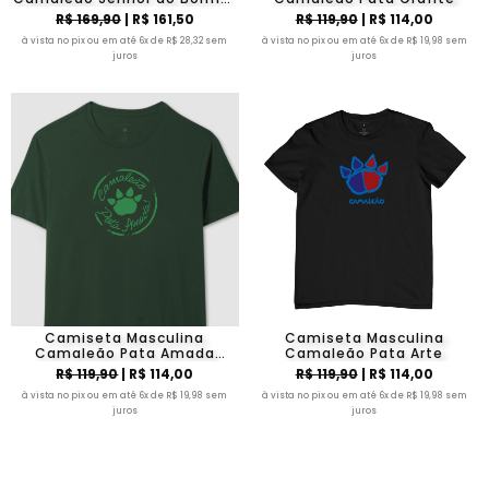
- Algodão Pima
R$ 169,90
| R$ 161,50
R$ 119,90
| R$ 114,00
à vista no pix ou em até 6x de R$ 28,32 sem
à vista no pix ou em até 6x de R$ 19,98 sem
juros
juros
Camiseta Masculina
Camiseta Masculina
Camaleão Pata Amada
Camaleão Pata Arte
Brasão
R$ 119,90
| R$ 114,00
R$ 119,90
| R$ 114,00
à vista no pix ou em até 6x de R$ 19,98 sem
à vista no pix ou em até 6x de R$ 19,98 sem
juros
juros